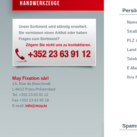
Handwerkzeuge
Persö
Nam
Stra
PLZ 
Land
Telef
E-Ma
Ihre 
May Fixation sàrl
1A, Rue de Buschrodt
L-8612 Pratz-Préizerdaul
Tel. +352 23 63 91 12
Fax +352 23 63 95 18
E-mail:
info@may.lu
Spam