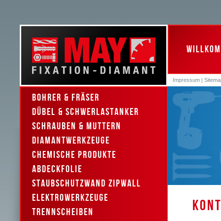
WILLKO
Impressum
|
Sitema
Bohrer & Fräser
Dübel & Schwerlastanker
Schrauben & Muttern
Diamantwerkzeuge
Chemische Produkte
Abdeckfolie
Staubschutzwand Zipwall
Elektrowerkzeuge
KON
Trennscheiben